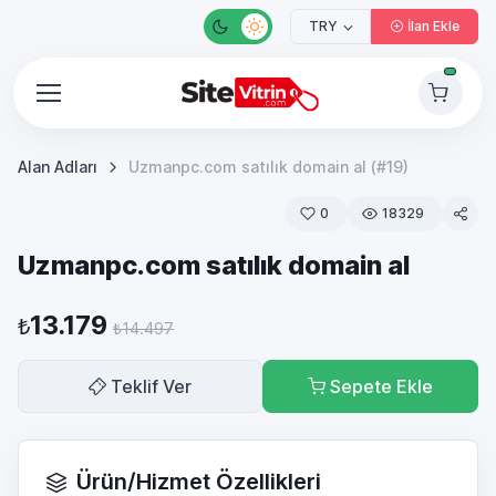
TRY
İlan Ekle
Alan Adları
Uzmanpc.com satılık domain al (#19)
0
18329
Uzmanpc.com satılık domain al
13.179
₺
₺14.497
Teklif Ver
Sepete Ekle
Ürün/Hizmet Özellikleri