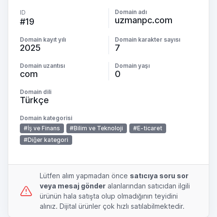
Domain adı
ID
uzmanpc.com
#19
Domain kayıt yılı
Domain karakter sayısı
2025
7
Domain uzantısı
Domain yaşı
com
0
Domain dili
Türkçe
Domain kategorisi
#İş ve Finans
#Bilim ve Teknoloji
#E-ticaret
#Diğer kategori
Lütfen alım yapmadan önce
satıcıya soru sor
veya mesaj gönder
alanlarından satıcıdan ilgili
ürünün hala satışta olup olmadığının teyidini
alınız. Dijital ürünler çok hızlı satılabilmektedir.