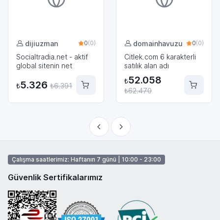
dijiuzman
domainhavuzu
0
(0)
0
(0)
Socialtradia.net - aktif
Citlek.com 6 karakterli
global sitenin net
satılık alan adı
uzantılı domain
52.058
₺
5.326
₺
₺
6.391
₺
62.470
Çalışma saatlerimiz: Haftanın 7 günü | 10:00 - 23:00
Güvenlik Sertifikalarımız