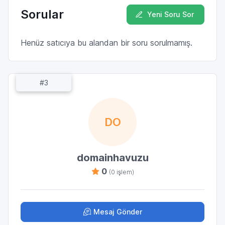
Sorular
Yeni Soru Sor
Henüz satıcıya bu alandan bir soru sorulmamış.
#3
DO
domainhavuzu
0
(0 işlem)
Mesaj Gönder