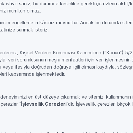
k istiyorsanız, bu durumda kesinlikle gerekli çerezlerin aktif/
meniz mümkün olmaz.
llanımını engelleme imkânınız mevcuttur. Ancak bu durumda sit
katinize sunmak isteriz.
verileriniz, Kişisel Verilerin Korunması Kanunu’nun (“Kanun”) 5/2
a, veri sorumlusunun meşru menfaatleri için veri işlenmesinin 
eya ifasıyla doğrudan doğruya ilgili olması kaydıyla, sözleşmeni
pleri kapsamında işlenmektedir.
anım deneyiminizi en üst düzeye çıkarmak ve sitemizi kullanmanın
çerezler “
İşlevsellik Çerezleri
”dir. İşlevsellik çerezleri birç