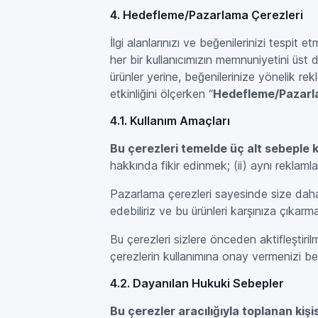
4. Hedefleme/Pazarlama Çerezleri
İlgi alanlarınızı ve beğenilerinizi tespit e
her bir kullanıcımızın memnuniyetini üst 
ürünler yerine, beğenilerinize yönelik r
etkinliğini ölçerken “
Hedefleme/Pazarl
4.1. Kullanım Amaçları
Bu çerezleri temelde üç alt sebeple ku
hakkında fikir edinmek; (ii) aynı reklamla
Pazarlama çerezleri sayesinde size daha u
edebiliriz ve bu ürünleri karşınıza çıkar
Bu çerezleri sizlere önceden aktifleştiril
çerezlerin kullanımına onay vermenizi bek
4.2. Dayanılan Hukuki Sebepler
Bu çerezler aracılığıyla toplanan kiş