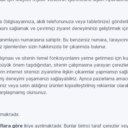
a (bilgisayarınıza, akıllı telefonunuza veya tabletinize) gönder
sını sağlamak ve çevrimiçi ziyaret deneyiminizi geliştirmek için k
nımlayıcı numarasına sahiptir. Bu benzersiz numara, tarayıcınızı
z işlemlerden sizin hakkınızda bir çıkarımda bulunur.
alışması ve sitenin temel fonksiyonlarını yerine getirmesi için ku
in büyük önem taşıdığından, sitenin çalışmasına yarayan çerezler
cıların internet sitemizi ziyaretine ilişkin çıkarımlar yapmamızı 
şveriş deneyimi yaşamanızı sağlayabiliriz. Ayrıca pazarlama amacı
niz veya satın aldığınız ürünleri kişiselleştirilmiş reklamlar ola
karşılaşmamış olursunuz.
ılmaktadır.
aflara göre
ikiye ayrılmaktadır. Bunlar birinci taraf çerezler v