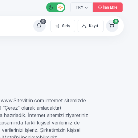
TRY
İlan Ekle
0
0
Giriş
Kayıt
) www.Sitevitrin.com internet sitemizde
mü “Çerez” olarak anılacaktır)
 hazırladık. İnternet sitemizi ziyaretiniz
apsamında farklı kişisel verileriniz de
rilerinizi işleriz. Şirketimizin kişisel
 Metni’ni inceleyebilirsiniz.