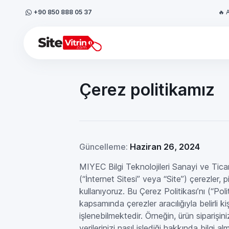
+90 850 888 05 37
🔥 
Çerez politikamız
Güncelleme:
Haziran 26, 2024
MIYEC Bilgi Teknolojileri Sanayi ve Tica
(“İnternet Sitesi” veya “Site”) çerezler, 
kullanıyoruz. Bu Çerez Politikası’nı (“Pol
kapsamında çerezler aracılığıyla belirli ki
işlenebilmektedir. Örneğin, ürün siparişiniz
verilerinizi nasıl işlediği hakkında bilgi a