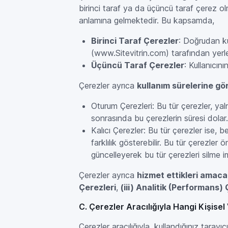
birinci taraf ya da üçüncü taraf çerez olm
anlamına gelmektedir. Bu kapsamda,
Birinci Taraf Çerezler
: Doğrudan ku
(www.Sitevitrin.com) tarafından yerleş
Üçüncü Taraf Çerezler
: Kullanıcını
Çerezler ayrıca
kullanım sürelerine gö
Oturum Çerezleri: Bu tür çerezler, ya
sonrasında bu çerezlerin süresi dolar.
Kalıcı Çerezler: Bu tür çerezler ise, 
farklılık gösterebilir. Bu tür çerezler
güncelleyerek bu tür çerezleri silme
Çerezler ayrıca
hizmet ettikleri amaca
Çerezleri
,
(iii) Analitik (Performans) 
C. Çerezler Aracılığıyla Hangi Kişise
Çerezler aracılığıyla, kullandığınız tarayıc