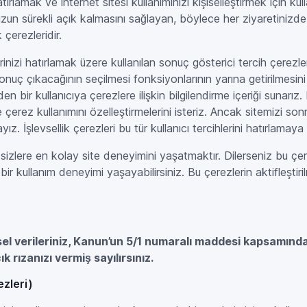
hatırlamak ve internet sitesi kullanımınızı kişiselleştirmek için kul
uzun sürekli açık kalmasını sağlayan, böylece her ziyaretinizd
çerezleridir.
erinizi hatırlamak üzere kullanılan sonuç gösterici tercih çerezl
sonuç çıkacağının seçilmesi fonksiyonlarının yarına getirilmesini
eden bir kullanıcıya çerezlere ilişkin bilgilendirme içeriği sunar
 ve çerez kullanımını özelleştirmelerini isteriz. Ancak sitemizi so
yız. İşlevsellik çerezleri bu tür kullanıcı tercihlerini hatırlamaya
izlere en kolay site deneyimini yaşatmaktır. Dilerseniz bu çere
miş bir kullanım deneyimi yaşayabilirsiniz. Bu çerezlerin aktifleşt
isel verileriniz, Kanun’un 5/1 numaralı maddesi kapsamında 
 rızanızı vermiş sayılırsınız.
ezleri)