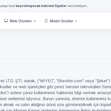
Açılışa özel
kaçırılmayacak indirimli fiyatlar
seni bekliyor...
Web Ürünleri
Mobil Ürünler
ret LTD. ŞTİ. olarak, (“MIYEC”, “Sitevitrin.com” veya “Şirket”
pikseller ve web işaretçileri gibi çerez benzeri teknolojileri (tü
itika”) sizlere çerez kullanımımız hakkında bilgi vermek amacıyla
şisel verilerinizi işliyoruz. Bunun yanında, sitemizi kullanımınız k
i almak ve satın aldığınız ürünü size gönderebilmek için kişisel ve
lmak için Müşteri Kişisel Verilerinin İşlenmesine İlişkin Aydınlatma