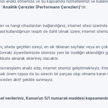
inizi analiz etmemize ve bu kapsamda hizmetlerimizi ve kullanı
 “
Analitik Çerezler (Performans Çerezleri)
”dir.
den ve hangi cihazlardan bağlandığınız, internet sitesi üzerinde 
nasıl kullandığınızın tespiti de dahil olmak üzere; internet sitemiz
nı, sitede geçirilen süreyi, en sık tıklanan sayfalar veya en çok 
 Sonraki ziyaretlerinizde sitemize yeni bir özelliğin eklendiğini 
 dikkate alınarak eklenmiş olacaktır.
davranışlarını analiz edip, internet sitemizi geliştirmekteyiz. İn
üksek önem taşısa da bu sürecin bir parçası olup olmama kararı is
önceden aktif şekilde sunmayız.
isel verileriniz, Kanun’un 5/1 numaralı maddesi kapsamında 