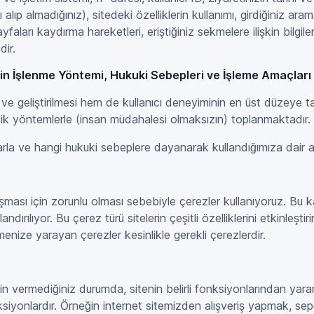
alıp almadığınız), sitedeki özelliklerin kullanımı, girdiğiniz aram
sayfaları kaydırma hareketleri, eriştiğiniz sekmelere ilişkin bilgiler
dir.
lerin İşlenme Yöntemi, Hukuki Sebepleri ve İşleme Amaçları
si ve geliştirilmesi hem de kullanıcı deneyiminin en üst düzey
matik yöntemlerle (insan müdahalesi olmaksızın) toplanmaktadır.
rla ve hangi hukuki sebeplere dayanarak kullandığımıza dair açı
lışması için zorunlu olması sebebiyle çerezler kullanıyoruz. Bu
andırılıyor. Bu çerez türü sitelerin çeşitli özelliklerini etkinleşti
enize yarayan çerezler kesinlikle gerekli çerezlerdir.
izin vermediğiniz durumda, sitenin belirli fonksiyonlarından yar
ksiyonlardır. Örneğin internet sitemizden alışveriş yapmak, sep