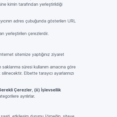
ne kimin tarafından yerleştirildiği
tarayıcının adres çubuğunda gösterilen URL
an yerleştirilen çerezlerdir.
nternet sitemize yaptığınız ziyaret
ezin saklanma süresi kullanım amacına göre
ilinecektir. Elbette tarayıcı ayarlarınızı
 Gerekli Çerezler
,
(ii) İşlevsellik
egorilere ayrılırlar.
 ve saati, etkileşim durumu (örneğin, siteye