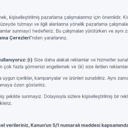
tmek, kişiselleştirilmiş pazarlama çalışmalarımız için önemlidir. K
düzeyde tutmayı ve ilgili alanlarına yönelik pazarlama çalışmalar
eklamlar sunmayı) hedefleriz. Bu çalışmaları yürütürken ve ayn
ama Çerezleri
”nden yararlanırız.
llanıyoruz: (i)
Size daha alakalı reklamlar ve hizmetler sunabi
rı çok fazla görmenizi engellemek ve (iii) size iletilen reklamlar
ygun içerikler, kampanyalar ve ürünleri sunabiliriz. Aynı zaman
mamaya özen gösteririz.
miş şekilde sunmayız. Dolayısıyla sizlere kişiselleştirilmiş bir 
leriz.
isel verileriniz, Kanun’un 5/1 numaralı maddesi kapsamında 