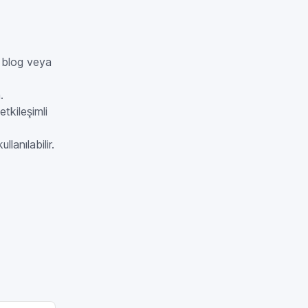
r blog veya
.
tkileşimli
lanılabilir.