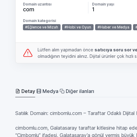
Domain uzantısı
Domain yaşı
com
1
Domain kategorisi
#Eğlence ve Mizah
#Hobi ve Oyun
#Haber ve Medya
Lütfen alım yapmadan önce
satıcıya soru sor 
olmadığının teyidini alınız. Dijital ürünler çok hızlı 
Detay
Medya
Diğer ilanları
Satılık Domain: cimbomlu.com – Taraftar Odaklı Dijital 
cimbomlu.com, Galatasaray taraftar kitlesine hitap eden
“Cimbomlu” ifadesi, Galatasaray’a gönül vermiş büyük bi