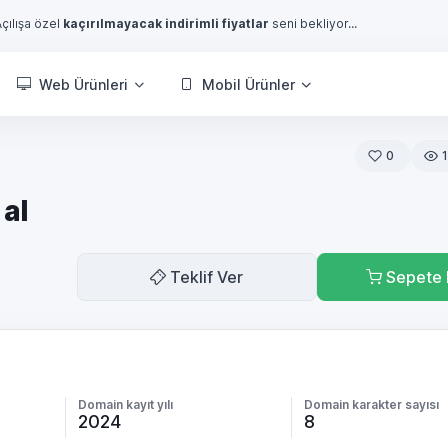
Açılışa özel
kaçırılmayacak indirimli fiyatlar
seni bekliyor...
Web Ürünleri
Mobil Ürünler
0
al
Teklif Ver
Sepete 
Domain kayıt yılı
Domain karakter sayısı
2024
8