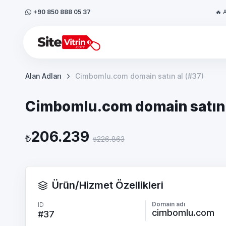
+90 850 888 05 37
🔥 
Alan Adları
Cimbomlu.com domain satın al (#37)
Cimbomlu.com domain satın 
206.239
₺
₺226.863
Ürün/Hizmet Özellikleri
Domain adı
ID
cimbomlu.com
#37