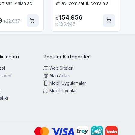
m satılık alan adı
stilevi.com satılık domain al
O
154.956
₺
₺
9
₺
22.067
₺
185.947
₺
dirmeleri
Popüler Kategoriler
esi
Web Siteleri
 metni
Alan Adları
z
Mobil Uygulamalar
z
Mobil Oyunlar
akkı