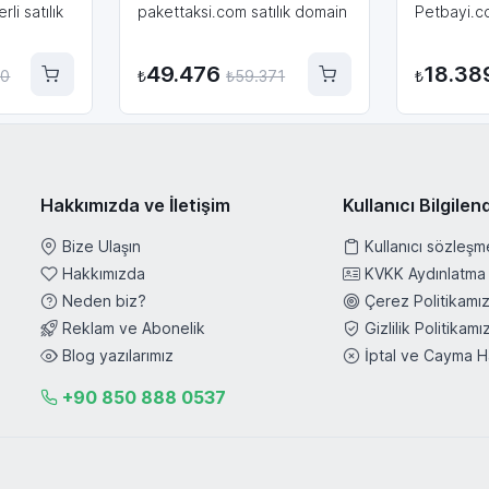
li satılık
pakettaksi.com satılık domain
Petbayi.co
49.476
18.38
70
₺
₺
59.371
₺
Hakkımızda ve İletişim
Kullanıcı Bilgilen
Bize Ulaşın
Kullanıcı sözleşm
Hakkımızda
KVKK Aydınlatma
Neden biz?
Çerez Politikamı
Reklam ve Abonelik
Gizlilik Politikamı
Blog yazılarımız
İptal ve Cayma H
+90 850 888 0537