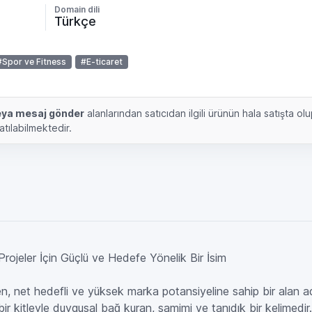
Domain dili
Türkçe
#Spor ve Fitness
#E-ticaret
veya mesaj gönder
alanlarından satıcıdan ilgili ürünün hala satışta ol
satılabilmektedir.
Projeler İçin Güçlü ve Hedefe Yönelik Bir İsim
, net hedefli ve yüksek marka potansiyeline sahip bir alan ad
r kitleyle duygusal bağ kuran, samimi ve tanıdık bir kelimedir