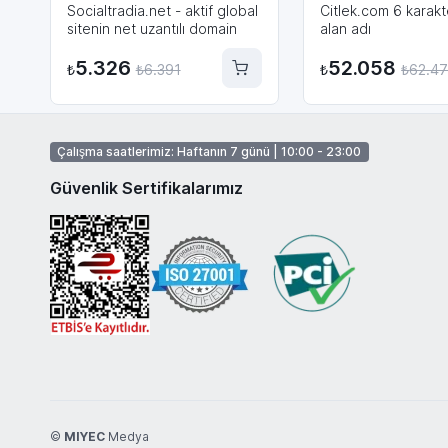
Socialtradia.net - aktif global
Citlek.com 6 karakter
sitenin net uzantılı domain
alan adı
5.326
52.058
₺
₺
6.391
₺
₺
62.4
Çalışma saatlerimiz: Haftanın 7 günü | 10:00 - 23:00
Güvenlik Sertifikalarımız
©
MIYEC
Medya