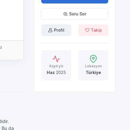
Soru Sor
Profil
Takip
up
Kayıt yılı
Lokasyon
Haz
2025
Türkiye
ıdır.
. Bu da