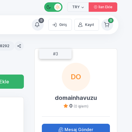
TRY
İlan Ekle
0
0
Giriş
Kayıt
18292
#3
DO
Ekle
domainhavuzu
0
(0 işlem)
Mesaj Gönder