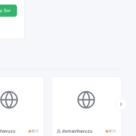
u Sor
nhavuzu
domainhavuzu
0
(0)
0
(0)