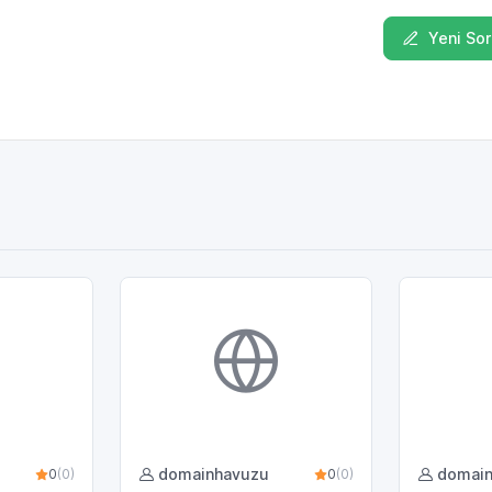
Yeni Sor
domainhavuzu
domai
0
(0)
0
(0)