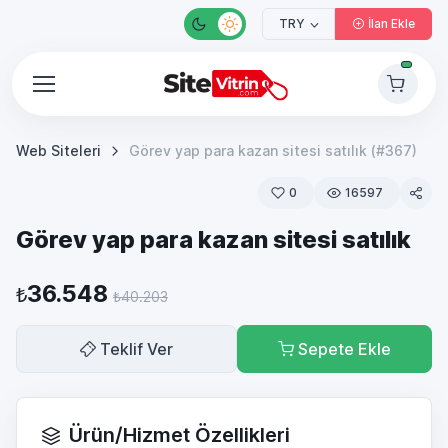
TRY
İlan Ekle
Web Siteleri
Görev yap para kazan sitesi satılık (#367)
0
16597
Görev yap para kazan sitesi satılık
36.548
₺
₺40.203
Teklif Ver
Sepete Ekle
Ürün/Hizmet Özellikleri