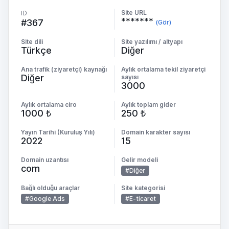
Site URL
ID
*******
#367
(Gör)
Site dili
Site yazılımı / altyapı
Türkçe
Diğer
Ana trafik (ziyaretçi) kaynağı
Aylık ortalama tekil ziyaretçi
Diğer
sayısı
3000
Aylık ortalama ciro
Aylık toplam gider
1000 ₺
250 ₺
Yayın Tarihi (Kuruluş Yılı)
Domain karakter sayısı
2022
15
Domain uzantısı
Gelir modeli
com
#Diğer
Bağlı olduğu araçlar
Site kategorisi
#Google Ads
#E-ticaret